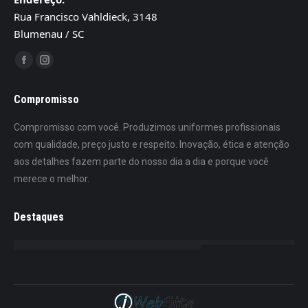
Rua Francisco Vahldieck, 3148
Blumenau / SC
Encontre-nos em:
Facebook
Instagram
page
page
Compromisso
opens
opens
in
in
Compromisso com você. Produzimos uniformes profissionais
new
new
com qualidade, preço justo e respeito. Inovação, ética e atenção
window
window
aos detalhes fazem parte do nosso dia a dia e porque você
merece o melhor.
Destaques