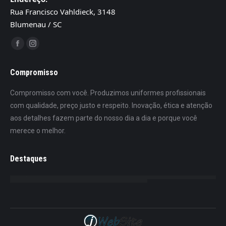
Rua Francisco Vahldieck, 3148
Blumenau / SC
Encontre-nos em:
Facebook
Instagram
page
page
Compromisso
opens
opens
in
in
Compromisso com você. Produzimos uniformes profissionais
new
new
com qualidade, preço justo e respeito. Inovação, ética e atenção
window
window
aos detalhes fazem parte do nosso dia a dia e porque você
merece o melhor.
Destaques