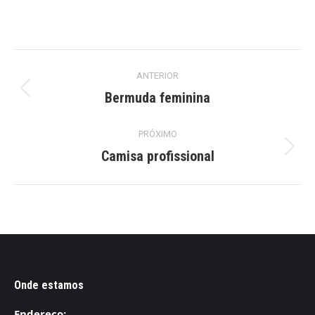
Project
ANTERIOR
navigation
Bermuda feminina
Previous
project:
PRÓXIMO
Camisa profissional
Next
project:
Onde estamos
Endereço: