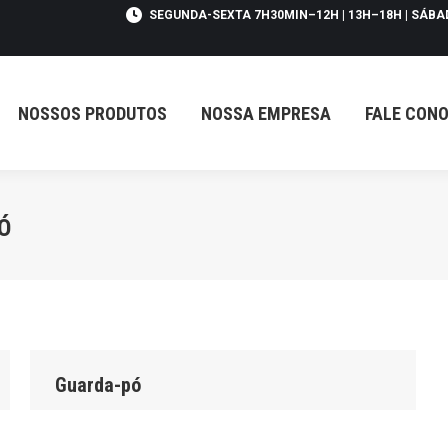
SEGUNDA-SEXTA 7H30MIN–12H | 13H–18H | SÁBA
SSOS PRODUTOS
NOSSA EMPRESA
FALE CONOSCO
NOSSOS PRODUTOS
NOSSA EMPRESA
FALE CON
Ó
Guarda-pó